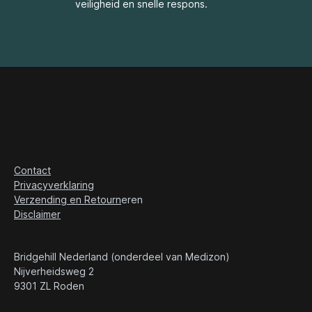
veiligheid en snelle respons.
Contact
Privacyverklaring
Verzending en Retourn
eren
Disclaimer
Ben je geïnteresseerd in een van
Bridgehill Nederland (onderdeel van Medizon)
onze producten? Vraag dan geheel
Nijverheidsweg 2
vrijblijvend een demo op locatie
9301 ZL Roden
aan!