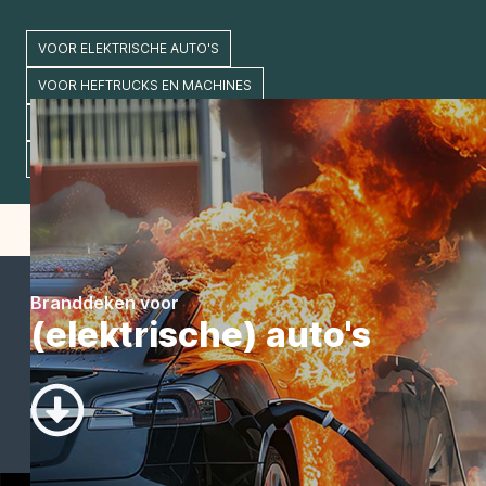
VOOR ELEKTRISCHE AUTO'S
VOOR HEFTRUCKS EN MACHINES
VOOR MULTFUNCTIONELE DOELEINDEN
VOOR LITHIUM BRANDEN
ACCESSOIRES
Branddeken voor
(elektrische) auto's