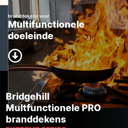
branddekens voor
Multifunctionele
doeleinde
Bridgehill
Multfunctionele PRO
branddekens